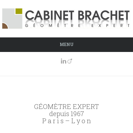
MENU
GÉOMÈTRE EXPERT
depuis 1967
P a r i s – L y o n