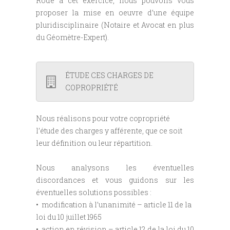
Rodé à cet exercice, nous pouvons vous
proposer la mise en oeuvre d’une équipe
pluridisciplinaire (Notaire et Avocat en plus
du Géomètre-Expert).
ÉTUDE CES CHARGES DE
COPROPRIÉTÉ
Nous réalisons pour votre copropriété
l’étude des charges y afférente, que ce soit
leur définition ou leur répartition.
Nous analysons les éventuelles
discordances et vous guidons sur les
éventuelles solutions possibles :
• modification à l’unanimité –
article 11 de la
loi du 10 juillet 1965
• action en révision –
article 12 de la loi du 10