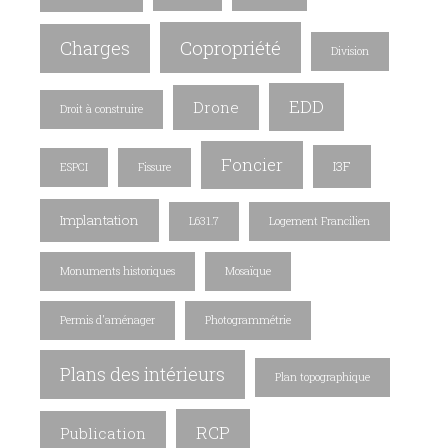
Copropriété
Charges
Division
EDD
Drone
Droit à construire
Foncier
I3F
ESPCI
Fissure
Implantation
L631.7
Logement Francilien
Monuments historiques
Mosaïque
Permis d'aménager
Photogrammétrie
Plans des intérieurs
Plan topographique
RCP
Publication